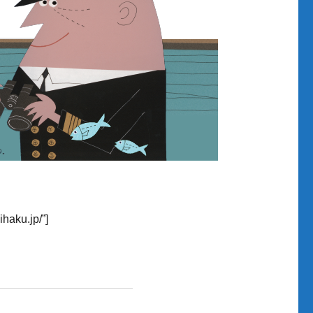
ihaku.jp/”]