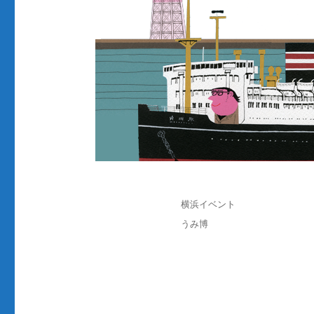
投
カ
横浜イベント
稿
テ
タ
うみ博
日:
ゴ
グ
リ
ー