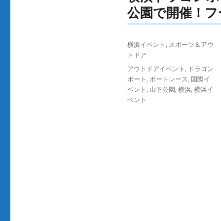
公園で開催！フ
投
カ
横浜イベント
,
スポーツ＆アウ
稿
テ
トドア
日:
ゴ
タ
アウトドアイベント
,
ドラゴン
リ
グ
ボート
,
ボートレース
,
国際イ
ー
ベント
,
山下公園
,
横浜
,
横浜イ
ベント