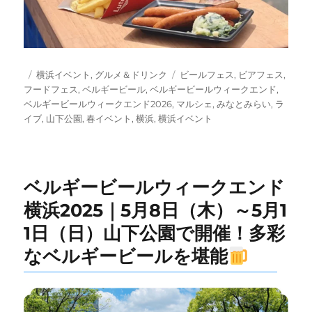
投
カ
タ
横浜イベント
,
グルメ＆ドリンク
ビールフェス
,
ビアフェス
,
稿
テ
グ
フードフェス
,
ベルギービール
,
ベルギービールウィークエンド
,
日:
ゴ
ベルギービールウィークエンド2026
,
マルシェ
,
みなとみらい
,
ラ
リ
イブ
,
山下公園
,
春イベント
,
横浜
,
横浜イベント
ー
ベルギービールウィークエンド
横浜2025｜5月8日（木）～5月1
1日（日）山下公園で開催！多彩
なベルギービールを堪能