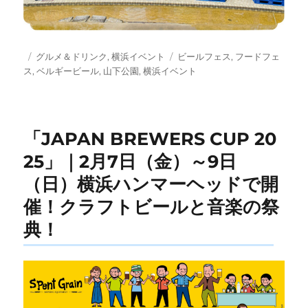
投
カ
タ
グルメ＆ドリンク
,
横浜イベント
ビールフェス
,
フードフェ
稿
テ
グ
ス
,
ベルギービール
,
山下公園
,
横浜イベント
日:
ゴ
リ
ー
「JAPAN BREWERS CUP 20
25」｜2月7日（金）～9日
（日）横浜ハンマーヘッドで開
催！クラフトビールと音楽の祭
典！