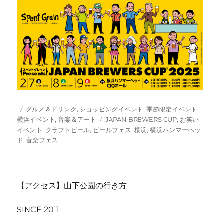
投
カ
グルメ＆ドリンク
,
ショッピングイベント
,
季節限定イベント
,
稿
テ
タ
横浜イベント
,
音楽＆アート
JAPAN BREWERS CUP
,
お笑い
日:
ゴ
グ
イベント
,
クラフトビール
,
ビールフェス
,
横浜
,
横浜ハンマーヘッ
リ
ド
,
音楽フェス
ー
【アクセス】山下公園の行き方
SINCE 2011