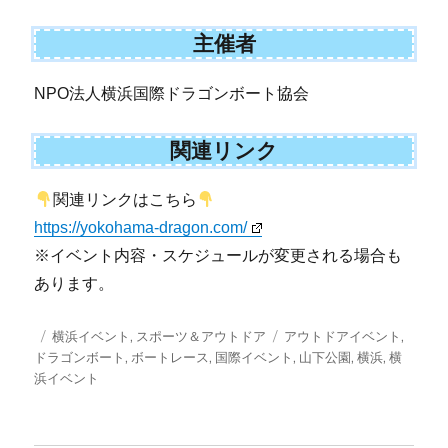
主催者
NPO法人横浜国際ドラゴンボート協会
関連リンク
関連リンクはこちら
https://yokohama-dragon.com/
※イベント内容・スケジュールが変更される場合も
あります。
投
カ
タ
横浜イベント
,
スポーツ＆アウトドア
アウトドアイベント
,
稿
テ
グ
ドラゴンボート
,
ボートレース
,
国際イベント
,
山下公園
,
横浜
,
横
日:
ゴ
浜イベント
リ
ー