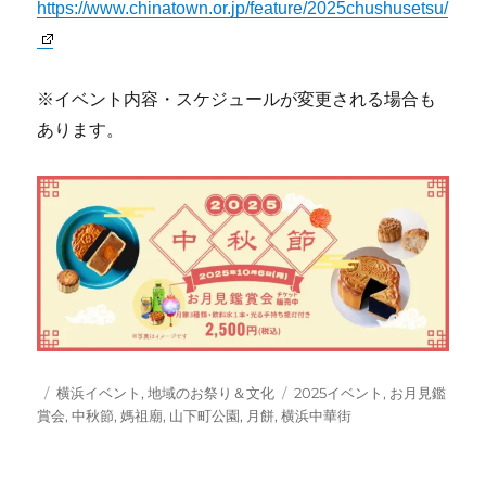
https://www.chinatown.or.jp/feature/2025chushusetsu/
※イベント内容・スケジュールが変更される場合も
あります。
投
カ
タ
横浜イベント
,
地域のお祭り＆文化
2025イベント
,
お月見鑑
稿
テ
グ
賞会
,
中秋節
,
媽祖廟
,
山下町公園
,
月餅
,
横浜中華街
日:
ゴ
リ
ー