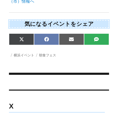
気になるイベントをシェア
S
S
S
S
X
F
E
S
h
h
h
h
(
a
m
M
a
a
a
a
T
c
a
S
r
r
r
r
w
e
i
投
カ
タ
横浜イベント
朝食フェス
e
e
e
e
i
b
l
稿
テ
グ
o
o
o
o
t
o
日:
ゴ
n
n
n
n
t
o
e
k
リ
r
ー
)
投
稿
ナ
X
ビ
ゲ