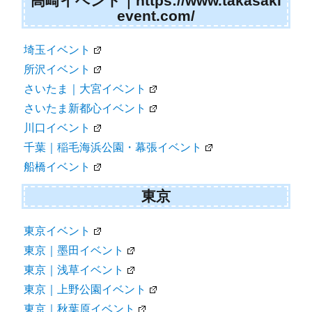
高崎イベント｜https://www.takasaki
event.com/
埼玉イベント
所沢イベント
さいたま｜大宮イベント
さいたま新都心イベント
川口イベント
千葉｜稲毛海浜公園・幕張イベント
船橋イベント
東京
東京イベント
東京｜墨田イベント
東京｜浅草イベント
東京｜上野公園イベント
東京｜秋葉原イベント