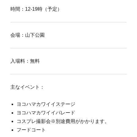
時間：12-19時（予定）
会場：山下公園
入場料：無料
主なイベント：
ヨコハマカワイイステージ
ヨコハマカワイイパレード
コスプレ撮影会※別途費用がかかります。
フードコート