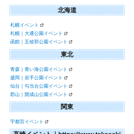
北海道
札幌イベント
札幌｜大通公園イベント
函館｜五稜郭公園イベント
東北
青森｜青い海公園イベント
盛岡｜岩手公園イベント
仙台｜勾当台公園イベント
郡山｜開成山公園イベント
関東
宇都宮イベント