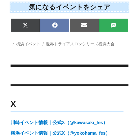
気になるイベントをシェア
S
S
S
S
X
F
E
S
h
h
h
h
(
a
m
M
a
a
a
a
T
c
a
S
r
r
r
r
w
e
i
投
カ
タ
横浜イベント
世界トライアスロンシリーズ横浜大会
e
e
e
e
i
b
l
稿
テ
グ
o
o
o
o
t
o
日:
ゴ
n
n
n
n
t
o
e
k
リ
r
ー
)
投
稿
ナ
X
ビ
ゲ
川崎イベント情報｜公式X（@kawasaki_fes）
ー
横浜イベント情報｜公式X（@yokohama_fes）
シ