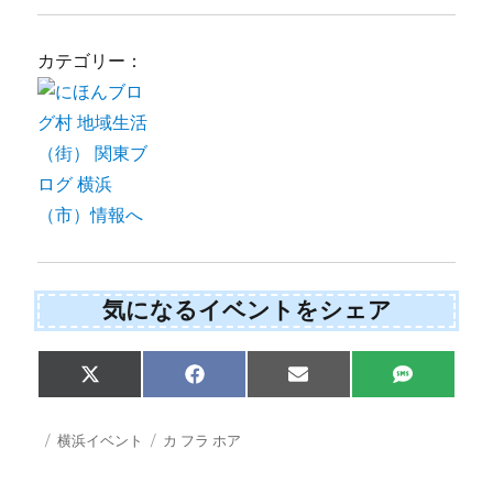
カテゴリー：
気になるイベントをシェア
S
S
S
S
X
F
E
S
h
h
h
h
(
a
m
M
a
a
a
a
T
c
a
S
r
r
r
r
w
e
i
投
カ
タ
横浜イベント
カ フラ ホア
e
e
e
e
i
b
l
稿
テ
グ
o
o
o
o
t
o
日:
ゴ
n
n
n
n
t
o