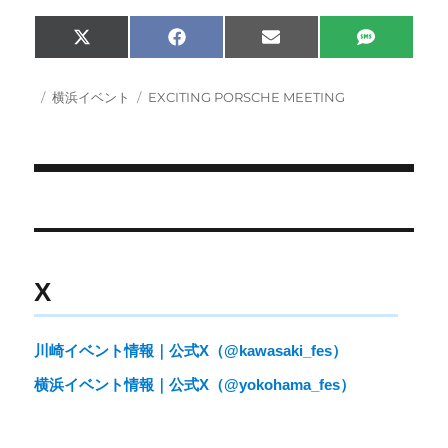
S
S
S
S
X
F
E
S
h
h
h
h
(
a
m
M
a
a
a
a
T
c
a
S
r
r
r
r
w
e
i
投
カ
タ
横浜イベント
EXCITING PORSCHE MEETING
e
e
e
e
i
b
l
稿
テ
グ
o
o
o
o
t
o
日:
ゴ
n
n
n
n
t
o
e
k
リ
r
ー
)
投
稿
ナ
X
ビ
ゲ
川崎イベント情報｜公式X（@kawasaki_fes）
ー
横浜イベント情報｜公式X（@yokohama_fes）
シ
ョ