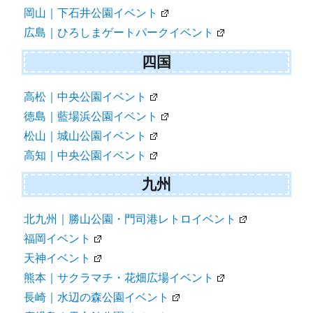
岡山｜下石井公園イベント
広島｜ひろしまゲートパークイベント
四国
高松｜中央公園イベント
徳島｜藍場浜公園イベント
松山｜城山公園イベント
高知｜中央公園イベント
九州
北九州｜勝山公園・門司港レトロイベント
福岡イベント
天神イベント
熊本｜サクラマチ・花畑広場イベント
長崎｜水辺の森公園イベント