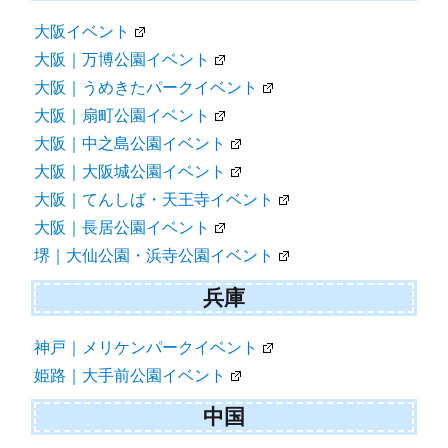
大阪イベント
大阪｜万博公園イベント
大阪｜うめきたパークイベント
大阪｜扇町公園イベント
大阪｜中之島公園イベント
大阪｜大阪城公園イベント
大阪｜てんしば・天王寺イベント
大阪｜長居公園イベント
堺｜大仙公園・浜寺公園イベント
兵庫
神戸｜メリケンパークイベント
姫路｜大手前公園イベント
中国