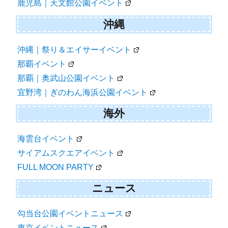
鹿児島｜天文館公園イベント
沖縄
沖縄｜祭り＆エイサーイベント
那覇イベント
那覇｜奥武山公園イベント
宜野湾｜ぎのわん海浜公園イベント
海外
海雲台イベント
サイアムスクエアイベント
FULL MOON PARTY
ニュース
勾当台公園イベントニュース
東京イベントニュース