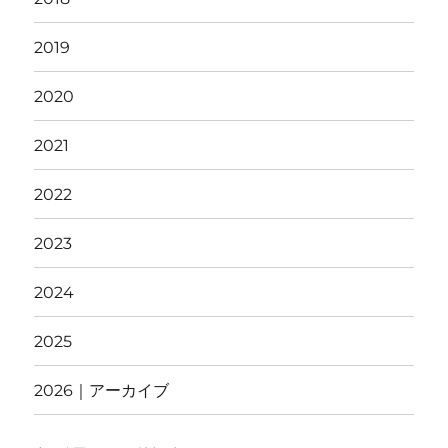
2019
2020
2021
2022
2023
2024
2025
2026｜アーカイブ