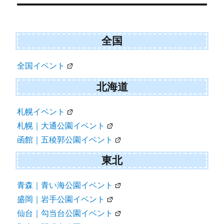
ン
全国
全国イベント
北海道
札幌イベント
札幌｜大通公園イベント
函館｜五稜郭公園イベント
東北
青森｜青い海公園イベント
盛岡｜岩手公園イベント
仙台｜勾当台公園イベント