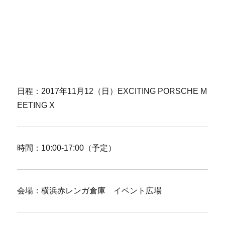
日程：2017年11月12（日）EXCITING PORSCHE M
EETING X
時間：10:00-17:00（予定）
会場：横浜赤レンガ倉庫 イベント広場