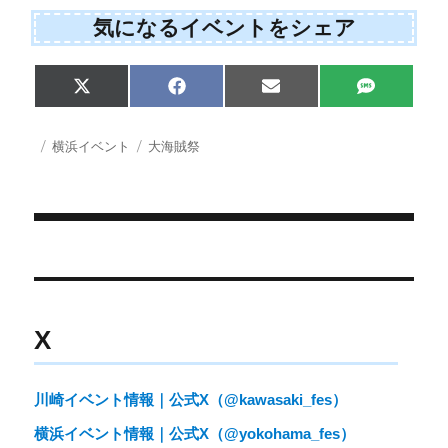
気になるイベントをシェア
S
S
S
S
X
F
E
S
h
h
h
h
(
a
m
M
a
a
a
a
T
c
a
S
r
r
r
r
w
e
i
投
カ
タ
横浜イベント
大海賊祭
e
e
e
e
i
b
l
稿
テ
グ
o
o
o
o
t
o
日:
ゴ
n
n
n
n
t
o
e
k
リ
r
ー
)
投
稿
ナ
X
ビ
ゲ
川崎イベント情報｜公式X（@kawasaki_fes）
ー
横浜イベント情報｜公式X（@yokohama_fes）
シ