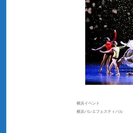
投
カ
横浜イベント
稿
テ
タ
横浜バレエフェスティバル
日:
ゴ
グ
リ
ー