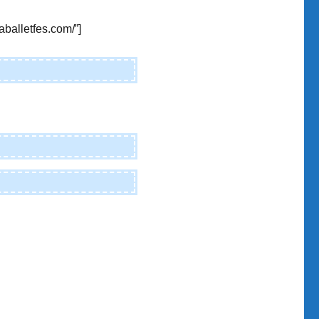
aballetfes.com/”]