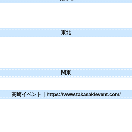
東北
関東
高崎イベント｜https://www.takasakievent.com/