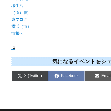
気になるイベントをシ
S
S
S
X (Twitter)
Facebook
Emai
h
h
h
a
a
a
r
r
r
e
e
e
o
o
o
n
n
n