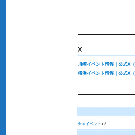
投
稿
ナ
ビ
ゲ
X
ー
川崎イベント情報｜公式X（@ka
シ
横浜イベント情報｜公式X（@yo
ョ
ン
全国イベント