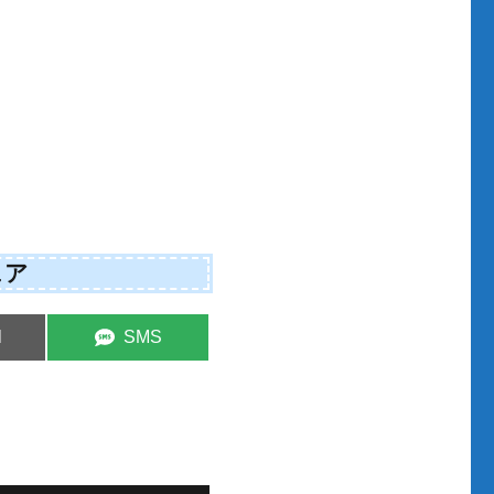
ェア
S
l
SMS
h
a
r
e
o
n