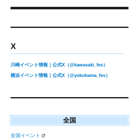
e
k
リ
r
ー
)
投
稿
ナ
X
ビ
ゲ
川崎イベント情報｜公式X（@kawasaki_fes）
ー
横浜イベント情報｜公式X（@yokohama_fes）
シ
ョ
ン
全国
全国イベント