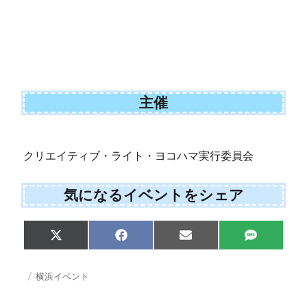
主催
クリエイティブ・ライト・ヨコハマ実行委員会
気になるイベントをシェア
S
S
S
S
X
F
E
S
h
h
h
h
(
a
m
M
a
a
a
a
T
c
a
S
r
r
r
r
w
e
i
投
カ
横浜イベント
e
e
e
e
i
b
l
稿
テ
o
o
o
o
t
o
日:
ゴ
n
n
n
n
t
o