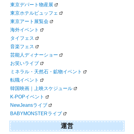
東京デパート物産展
東京ホテルビュッフェ
東京アート展覧会
海外イベント
タイフェス
音楽フェス
芸能人ディナーショー
お笑いライブ
ミネラル・天然石・鉱物イベント
転職イベント
韓国映画｜上映スケジュール
K-POPイベント
NewJeansライブ
BABYMONSTERライブ
運営