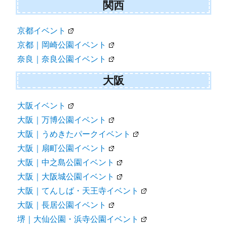
関西
京都イベント
京都｜岡崎公園イベント
奈良｜奈良公園イベント
大阪
大阪イベント
大阪｜万博公園イベント
大阪｜うめきたパークイベント
大阪｜扇町公園イベント
大阪｜中之島公園イベント
大阪｜大阪城公園イベント
大阪｜てんしば・天王寺イベント
大阪｜長居公園イベント
堺｜大仙公園・浜寺公園イベント