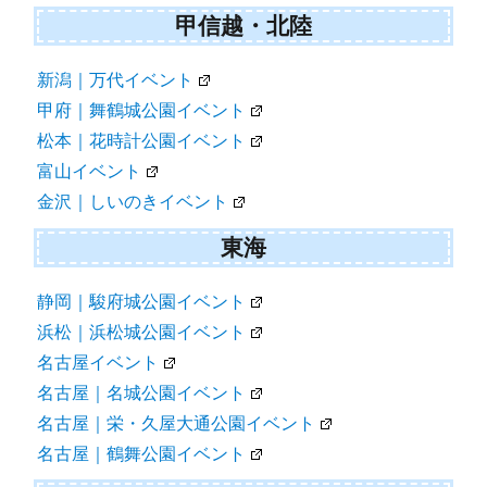
甲信越・北陸
新潟｜万代イベント
甲府｜舞鶴城公園イベント
松本｜花時計公園イベント
富山イベント
金沢｜しいのきイベント
東海
静岡｜駿府城公園イベント
浜松｜浜松城公園イベント
名古屋イベント
名古屋｜名城公園イベント
名古屋｜栄・久屋大通公園イベント
名古屋｜鶴舞公園イベント