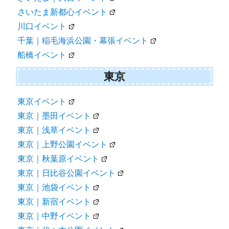
さいたま新都心イベント
川口イベント
千葉｜稲毛海浜公園・幕張イベント
船橋イベント
東京
東京イベント
東京｜墨田イベント
東京｜浅草イベント
東京｜上野公園イベント
東京｜秋葉原イベント
東京｜日比谷公園イベント
東京｜池袋イベント
東京｜新宿イベント
東京｜中野イベント