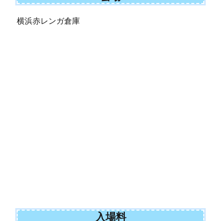
横浜赤レンガ倉庫
入場料