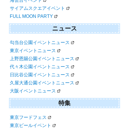
海雲台イベント
サイアムスクエアイベント
FULL MOON PARTY
ニュース
勾当台公園イベントニュース
東京イベントニュース
上野恩賜公園イベントニュース
代々木公園イベントニュース
日比谷公園イベントニュース
久屋大通公園イベントニュース
大阪イベントニュース
特集
東京フードフェス
東京ビールイベント