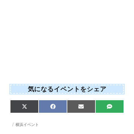
気になるイベントをシェア
S
S
S
S
X
F
E
S
h
h
h
h
(
a
m
M
a
a
a
a
T
c
a
S
r
r
r
r
w
e
i
投
カ
横浜イベント
e
e
e
e
i
b
l
稿
テ
o
o
o
o
t
o