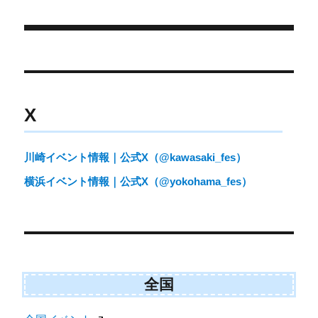
日:
ゴ
n
n
n
n
t
o
e
k
リ
r
ー
)
投
稿
ナ
X
ビ
ゲ
川崎イベント情報｜公式X（@kawasaki_fes）
ー
横浜イベント情報｜公式X（@yokohama_fes）
シ
ョ
ン
全国