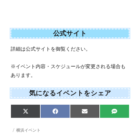
公式サイト
詳細は公式サイトを御覧ください。
※イベント内容・スケジュールが変更される場合も
あります。
気になるイベントをシェア
S
S
S
S
X
F
E
S
h
h
h
h
(
a
m
M
a
a
a
a
T
c
a
S
r
r
r
r
w
e
i
投
カ
横浜イベント
e
e
e
e
i
b
l
稿
テ
o
o
o
o
t
o