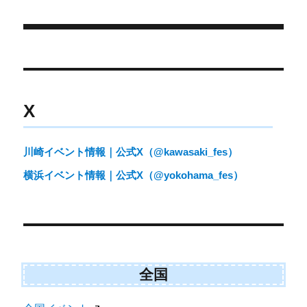
日:
ゴ
n
n
n
n
t
o
e
k
リ
r
ー
)
投
稿
ナ
X
ビ
ゲ
川崎イベント情報｜公式X（@kawasaki_fes）
ー
横浜イベント情報｜公式X（@yokohama_fes）
シ
ョ
ン
全国