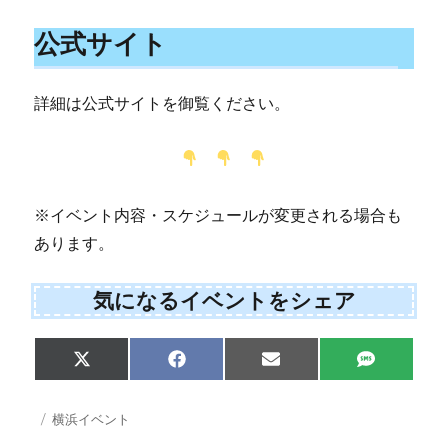
公式サイト
詳細は公式サイトを御覧ください。
※イベント内容・スケジュールが変更される場合も
あります。
気になるイベントをシェア
S
S
S
S
X
F
E
S
h
h
h
h
(
a
m
M
a
a
a
a
T
c
a
S
r
r
r
r
w
e
i
投
カ
横浜イベント
e
e
e
e
i
b
l
稿
テ
o
o
o
o
t
o