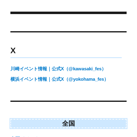
日:
ゴ
n
n
n
n
t
o
e
k
リ
r
ー
)
投
稿
ナ
X
ビ
ゲ
川崎イベント情報｜公式X（@kawasaki_fes）
ー
横浜イベント情報｜公式X（@yokohama_fes）
シ
ョ
ン
全国